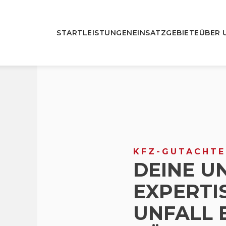
START
LEISTUNGEN
EINSATZGEBIETE
ÜBER 
KFZ-GUTACHTE
DEINE U
EXPERTI
UNFALL 