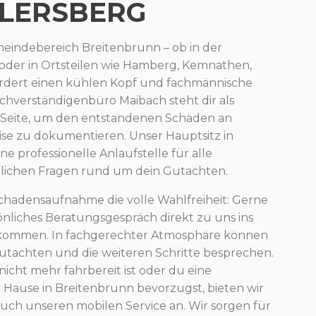
LERSBERG
meindebereich Breitenbrunn – ob in der
 oder in Ortsteilen wie Hamberg, Kemnathen,
rdert einen kühlen Kopf und fachmännische
chverständigenbüro Maibach steht dir als
r Seite, um den entstandenen Schaden an
se zu dokumentieren. Unser Hauptsitz in
ine professionelle Anlaufstelle für alle
lichen Fragen rund um dein Gutachten.
 Schadensaufnahme die volle Wahlfreiheit: Gerne
önliches Beratungsgespräch direkt zu uns ins
 kommen. In fachgerechter Atmosphäre können
utachten und die weiteren Schritte besprechen.
nicht mehr fahrbereit ist oder du eine
u Hause in Breitenbrunn bevorzugst, bieten wir
 auch unseren mobilen Service an. Wir sorgen für