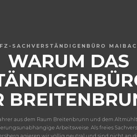
FZ-SACHVERSTÄNDIGENBÜRO MAIBA
WARUM DAS
TÄNDIGENBÜR
R BREITENBRU
fahrer aus dem Raum Breitenbrunn und dem Altmühlt
herungsunabhängige Arbeitsweise. Als freies Sachve
llersberg agieren wir völlig neutral und sind nicht an