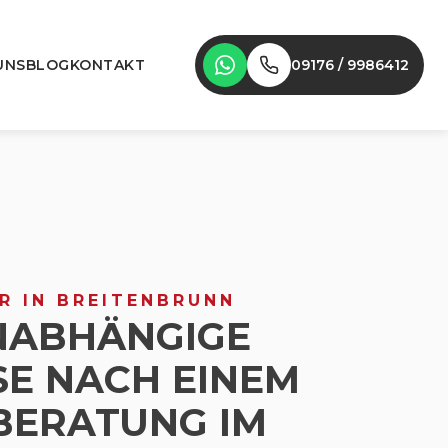
UNS
BLOG
KONTAKT
09176 / 9986412
R IN BREITENBRUNN
NABHÄNGIGE
SE NACH EINEM
BERATUNG IM