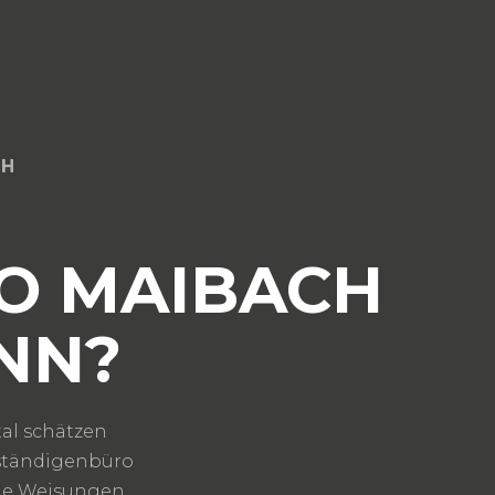
CH
O MAIBACH
NN?
al schätzen
rständigenbüro
 die Weisungen