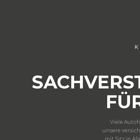
K
SACHVERS
FÜ
Viele Auto
unsere versic
mit Sitz in A