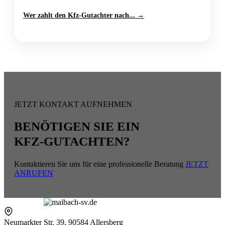
Wer zahlt den Kfz-Gutachter nach... →
JETZT KONTAKT AUFNEHMEN
BENÖTIGEN SIE EIN
KFZ-GUTACHTEN?
Kontaktieren Sie uns für eine professionelle Beratung
JETZT
ANRUFEN
Neumarkter Str. 39, 90584 Allersberg